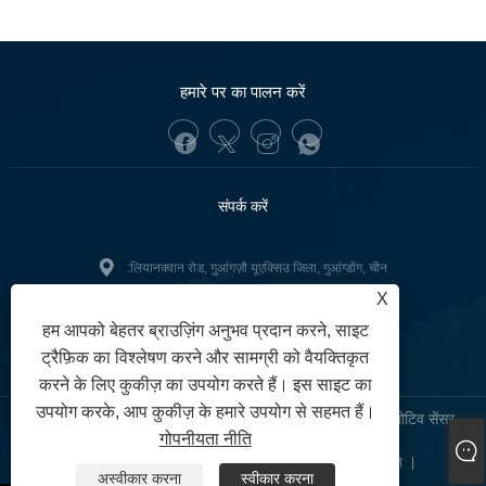
हमारे पर का पालन करें
संपर्क करें
:लियानक्वान रोड, गुआंगज़ौ यूएक्सिउ जिला, गुआंग्डोंग, चीन
X
+86-13902233274(WhatsApp)
टेलीफोन:
हम आपको बेहतर ब्राउज़िंग अनुभव प्रदान करने, साइट
tunofuzhilong@gdtuno.com
:
ट्रैफ़िक का विश्लेषण करने और सामग्री को वैयक्तिकृत
करने के लिए कुकीज़ का उपयोग करते हैं। इस साइट का
उपयोग करके, आप कुकीज़ के हमारे उपयोग से सहमत हैं।
कॉपीराइट © 2023 गुआंगज़ौ हेंगशेंग ऑटो पार्ट्स कं, लिमिटेड। - ऑटोमोटिव सेंसर,
गोपनीयता नीति
ऑटोमोटिव इंजन माउंट, कार फ़िल्टर - सर्वाधिकार सुरक्षित।
Links
Sitemap
RSS
XML
गोपनीयता नीति
|
|
|
|
|
अस्वीकार करना
स्वीकार करना